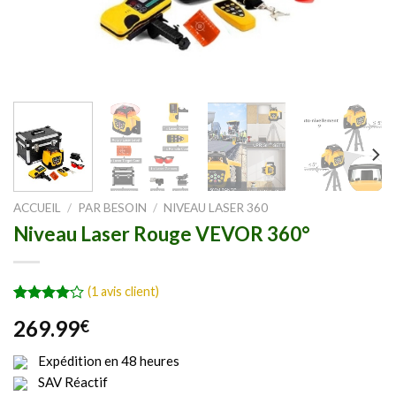
ACCUEIL
/
PAR BESOIN
/
NIVEAU LASER 360
Niveau Laser Rouge VEVOR 360°
(
1
avis client)
Noté
1
269.99
€
4.00
sur
5 basé
sur
Expédition en 48 heures
notation
SAV Réactif
client