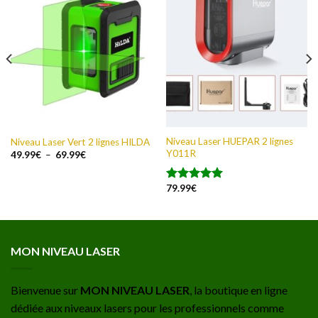
Niveau Laser HUEPAR 2 lignes
Niveau Laser Vert 2 lignes HILDA
Y011R
Plage
49.99
€
–
69.99
€
de
prix :
49.99€
79.99
€
Note
5.00
à
69.99€
sur 5
MON NIVEAU LASER
Bienvenue sur
MON NIVEAU LASER
, la boutique en ligne
dédiée aux niveaux lasers pour les professionnels comme