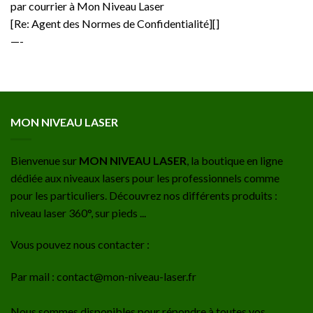
par courrier à Mon Niveau Laser
[Re: Agent des Normes de Confidentialité][]
—-
MON NIVEAU LASER
Bienvenue sur
MON NIVEAU LASER
, la boutique en ligne
dédiée aux niveaux lasers pour les professionnels comme
pour les particuliers. Découvrez nos différents produits :
niveau laser 360°, sur pieds ...
Vous pouvez nous contacter :
Par mail : contact@mon-niveau-laser.fr
Nous sommes disponibles pour répondre à toutes vos