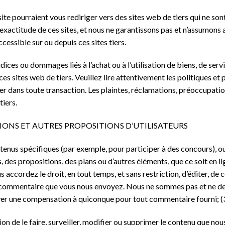
 site pourraient vous rediriger vers des sites web de tiers qui ne so
’exactitude de ces sites, et nous ne garantissons pas et n’assumons
cessible sur ou depuis ces sites tiers.
es ou dommages liés à l’achat ou à l’utilisation de biens, de servi
es sites web de tiers. Veuillez lire attentivement les politiques et
 dans toute transaction. Les plaintes, réclamations, préoccupatio
tiers.
IONS ET AUTRES PROPOSITIONS D’UTILISATEURS
enus spécifiques (par exemple, pour participer à des concours), o
 des propositions, des plans ou d’autres éléments, que ce soit en li
accordez le droit, en tout temps, et sans restriction, d’éditer, de co
t commentaire que vous nous envoyez. Nous ne sommes pas et ne dev
ayer une compensation à quiconque pour tout commentaire fourni; 
n de le faire, surveiller, modifier ou supprimer le contenu que nous