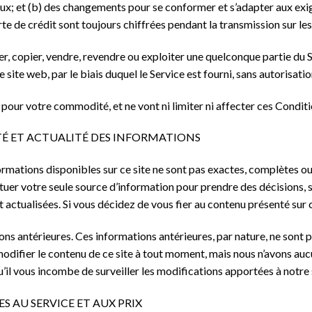
aux; et (b) des changements pour se conformer et s’adapter aux ex
te de crédit sont toujours chiffrées pendant la transmission sur les
, copier, vendre, revendre ou exploiter une quelconque partie du Se
site web, par le biais duquel le Service est fourni, sans autorisati
s pour votre commodité, et ne vont ni limiter ni affecter ces Conditi
ITÉ ET ACTUALITÉ DES INFORMATIONS
ations disponibles sur ce site ne sont pas exactes, complètes ou à 
ituer votre seule source d’information pour prendre des décisions, 
actualisées. Si vous décidez de vous fier au contenu présenté sur ce
ns antérieures. Ces informations antérieures, par nature, ne sont pas
odifier le contenu de ce site à tout moment, mais nous n’avons aucu
’il vous incombe de surveiller les modifications apportées à notre 
S AU SERVICE ET AUX PRIX