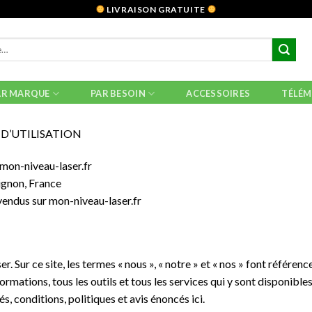
LIVRAISON GRATUITE
AR MARQUE
PAR BESOIN
ACCESSOIRES
TÉLÉM
D’UTILISATION
mon-niveau-laser.fr
vignon, France
vendus sur mon-niveau-laser.fr
. Sur ce site, les termes « nous », « notre » et « nos » font référ
rmations, tous les outils et tous les services qui y sont disponibles 
, conditions, politiques et avis énoncés ici.